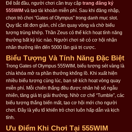
Để bắt đầu, người chơi cần truy cập
trang đăng ký
555WIM
và tạo tài khoản miễn phí. Sau khi đăng nhập,
chọn trò chơi “Gates of Olympus” trong danh mục slot.
Quy tắc rất đơn giản, chỉ cần quay vòng và chờ biểu
tượng trùng khớp. Thần Zeus có thể kích hoạt tính năng
thưởng bất kỳ lúc nào. Người chơi sẽ có cơ hội nhận
nhân thưởng lên đến 5000 lần giá trị cược.
Biểu Tượng Và Tính Năng Đặc Biệt
Trong Gates of Olympus 555WIM, biểu tượng sét vàng là
chìa khóa mở ra phần thưởng khổng lồ. Khi xuất hiện
nhiều biểu tượng cùng lúc, bạn sẽ kích hoạt vòng quay
miễn phí. Mỗi chiến thắng đều được nhân hệ số ngẫu
nhiên, tăng giá trị giải thưởng. Nhờ cơ chế “Tumble”, các
biểu tượng thắng biến mất, tạo cơ hội mới cho người
chơi. Đây là yếu tố khiến trò chơi luôn hấp dẫn và kịch
tính.
Ưu Điểm Khi Chơi Tại 555WIM