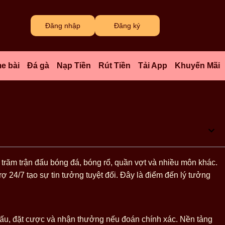
Đăng nhập
Đăng ký
e bài
Đá gà
Nạp Tiền
Rút Tiền
Tải App
Khuyến Mãi
trăm trận đấu bóng đá, bóng rổ, quần vợt và nhiều môn khác.
ợ 24/7 tạo sự tin tưởng tuyệt đối. Đây là điểm đến lý tưởng
 đấu, đặt cược và nhận thưởng nếu đoán chính xác. Nền tảng