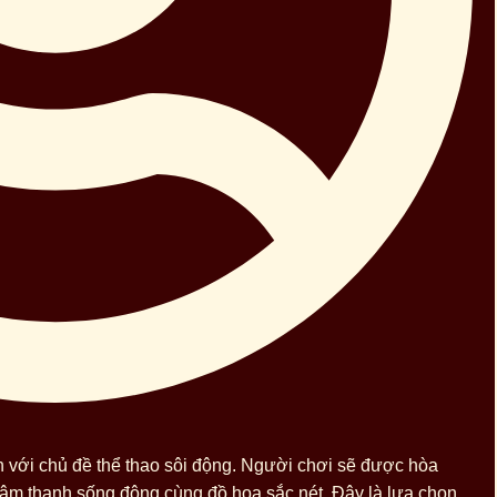
ến với chủ đề thể thao sôi động. Người chơi sẽ được hòa
 âm thanh sống động cùng đồ họa sắc nét. Đây là lựa chọn