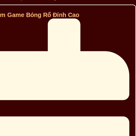
iệm Game Bóng Rổ Đỉnh Cao