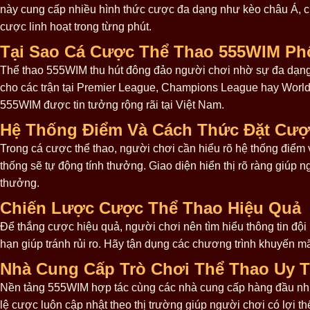
này cung cấp nhiều hình thức cược đa dạng như kèo châu Á, châu
cược linh hoạt trong từng phút.
Tại Sao Cá Cược Thể Thao 555WIM Phổ
Thể thao 555WIM thu hút đông đảo người chơi nhờ sự đa dạng 
cho các trận tại Premier League, Champions League hay World C
555WIM được tin tưởng rộng rãi tại Việt Nam.
Hệ Thống Điểm Và Cách Thức Đặt Cượ
Trong cá cược thể thao, người chơi cần hiểu rõ hệ thống điểm và
thống sẽ tự động tính thưởng. Giao diện hiển thị rõ ràng giúp 
thưởng.
Chiến Lược Cược Thể Thao Hiệu Quả
Để thắng cược hiệu quả, người chơi nên tìm hiểu thông tin đội
hạn giúp tránh rủi ro. Hãy tận dụng các chương trình khuyến m
Nhà Cung Cấp Trò Chơi Thể Thao Uy T
Nền tảng 555WIM hợp tác cùng các nhà cung cấp hàng đầu nh
lệ cược luôn cập nhật theo thị trường giúp người chơi có lợi 