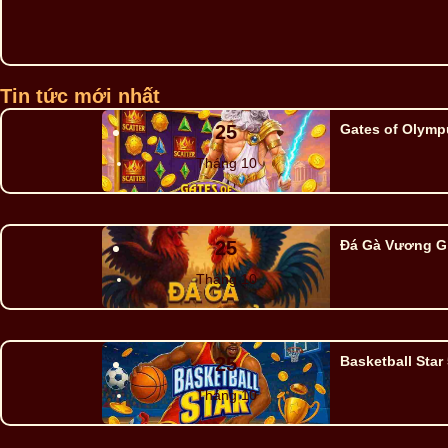
Tin tức mới nhất
25
Gates of Olymp
Tháng 10
25
Đá Gà Vương Gi
Tháng 10
25
Basketball Sta
Tháng 10