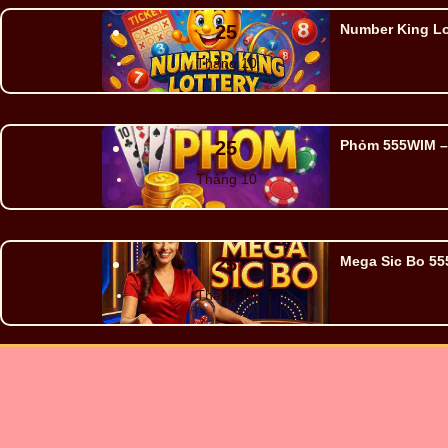
25
Number King Lo
Tháng 10
25
Phỏm 555WIM – 
Tháng 10
25
Mega Sic Bo 55
Tháng 10